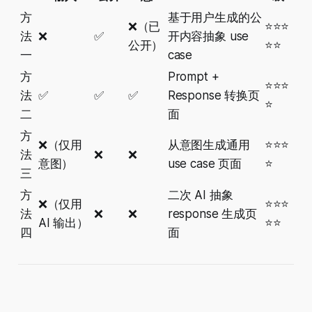
方
基于用户生成的公
❌（已
⭐⭐⭐
法
❌
✅
开内容抽象 use
公开）
⭐⭐
一
case
方
Prompt +
⭐⭐⭐
法
✅
✅
✅
Response 转换页
⭐
二
面
方
❌（仅用
从意图生成通用
⭐⭐⭐
法
❌
❌
意图）
use case 页面
⭐
三
方
二次 AI 抽象
❌（仅用
⭐⭐⭐
法
❌
❌
response 生成页
AI 输出）
⭐⭐
四
面