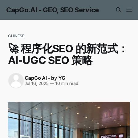
CapGo.AI - GEO, SEO Service
CHINESE
🚀 程序化SEO 的新范式：
AI-UGC SEO 策略
CapGo AI - by YG
Jul 16, 2025
—
10 min read