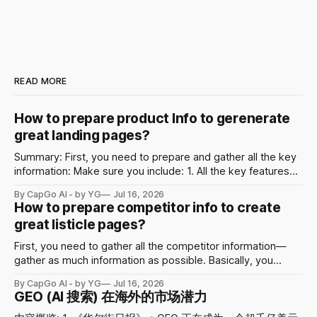
READ MORE
How to prepare product Info to gerenerate
great landing pages?
Summary: First, you need to prepare and gather all the key
information: Make sure you include: 1. All the key features
and corresponding images 2. Your first-hand experience of
By CapGo AI - by YG
Jul 16, 2026
how you like using it. 3. Case studies, or all the key use
How to prepare competitor info to create
cases Second, you can put all the product
great listicle pages?
First, you need to gather all the competitor information—
gather as much information as possible. Basically, you
should have at least 10 competitors. Include: • Their
By CapGo AI - by YG
Jul 16, 2026
detailed description (with image or multiple images for
GEO (AI 搜索) 在海外的市场潜力
each) • Pros and cons • What they are for • User reviews •