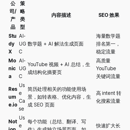
公
策
司/
略
内容描述
SEO 效果
产
类
品
型
Stu
AI-
海量数学题
dy
UG
数学题 + AI 解法生成页面
排名第一，
X
C
稳定流量
Mo
AI-
高质量
YouTube 视频 + AI 总结，生
nic
UG
YouTube
成结构化摘要页
a
C
关键词流量
Us
Res
简历处理相关的功能使用场
e
高 intent 转
um
景，如转表格、优化内容，生
Ca
化搜索流量
e.io
成 SEO 页面
se
Us
Not
每个功能（总结、翻译、写
e
快速扩大长
ion
作）生成独立场景页面，如