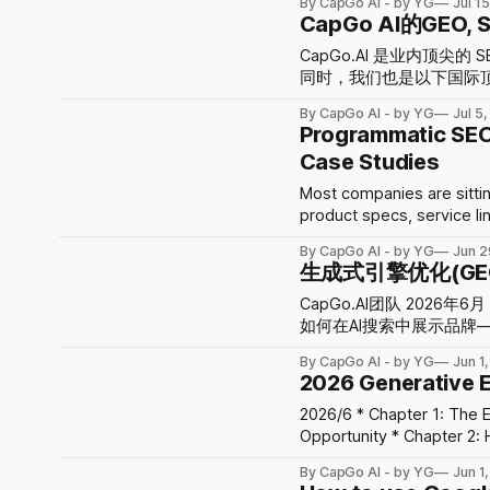
By CapGo AI - by YG
Jul 1
用户开始用 AI 搜索信息、比
CapGo AI的GEO
搜索将成为新的默认搜索方
搜索更快、更高效，因此将逐
CapGo.AI 是业内顶尖的
Agent 将进一步扩大市场
同时，我们也是以下国际顶尖平台的
Conference. 我们在咨询的同
By CapGo AI - by YG
Jul 5
SEO / GEO 策略是什么？ 核心服务： 通过在客户站内生成和优化上百个多语言网页, 迅速
Programmatic SEO
增加SEO,GEO流量. 我们也提供外链/PR等增
Case Studies
+ 优化 = 流量 * 覆盖是让大家搜什么关键问法、关键词都能搜到你 * 优化根据数据, 是让网
页持续地获取更多流量。 * 前三个月, 每个月通常生成约 60–80 个高质量网页，并扩展为 5
Most companies are sitti
种语言
product specs, service lin
turned into proper, inde
By CapGo AI - by YG
Jun 2
hundreds or thousands of
生成式引擎优化(GEO
CapGo.AI团队 2026年6月 目录 * 第一章：AI搜索的爆发式增长 - 新的获客红利 * 第二章：
如何在AI搜索中展示品牌——生成式引擎优化（G
四章：AI时代利用Programmatic S
By CapGo AI - by YG
Jun 1
第六章：优化RAG是GEO的核心 * 第七章：程序化GEO是AI时代内容战略的
2026 Generative E
如何查看SEO, GEO效果 第一章：AI搜索的爆发式增长 —— 新的获客红利 生成式引擎优化
（Generative Engin
2026/6 * Chapter 1: The Explosive Growth of AI Search – A New Customer Acquisition
的搜索正在改变人们获取
Opportunity * Chapter 2: How to Showcase Your Brand in AI Search – Generative Engine
进行产品调研甚至做出购买决
Optimization (GEO) * Chapter 3: SEO as the First Step Towards GEO * Chapter 4:
By CapGo AI - by YG
Jun 1
搜索平台Perplexity
Leveraging Programmatic S