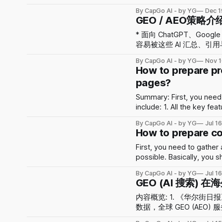
GSC，你可以： * 了解 Google 眼中你的网站状态 * 搞清楚哪些页面和关键词正在带来流量
By CapGo AI - by YG
Dec 1
* 发现并修复影响页面排名的问题 2. 必须关注的核心指标 进入 效果（Per
GEO / AEO策略介
索结果（Search results） 后，重
（Total Clicks）
* 面向 ChatGPT、Goo
次数（Total Impre
容易被这些 AI 汇总、引用与推
好平均点击率（Averag
SEO，但更强调“AI 
By CapGo AI - by YG
Nov 1
优化平均排名（Average
How-to 等）。 如果要“做 GEO”，具体包括什么 * 我们每月批量生成约 150 个主题 × 10 种
How to prepare pr
语言 的高质量页面，覆盖
pages?
的品牌；覆盖中长尾与购买意图关键词
Summary: First, you need to prepare and gather all the key information: Make sure you
include: 1. All the key features and corresponding images 2. Your first-hand experience
of how you like using it. 3. Case studies, or all the key use cases Second, you can put all
By CapGo AI - by YG
Jul 1
the product
How to prepare com
First, you need to gather
possible. Basically, you should have at least 10 competitors. Include: • Their detailed
description (with image o
By CapGo AI - by YG
Jul 1
for • User reviews • Your
GEO (AI 搜索) 
内容概览: 1. 《华尔街日报》：GEO 正在成为一个超千亿美元市场。 据《华尔街日报》引用
数据，全球 GEO (AEO) 服
元。 2. AI 搜索用户高速增长。 ChatGPT 已拥有超过 10 亿月活跃用户（MAU），越来越多